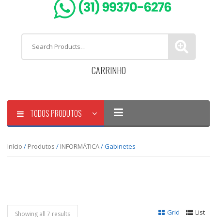
CARRINHO
TODOS PRODUTOS
Início
/
Produtos
/
INFORMÁTICA
/ Gabinetes
Grid
List
Showing all 7 results