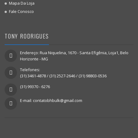
Mapa Da Loja
Fale Conosco
TONY RODRIGUES
Endereço: Rua Niquelina, 1670 - Santa Efigênia, Loja1, Belo
Horizonte - MG
Telefones:
(31) 3461-4878 / (31) 2527-2646 / (31) 98803-0536
(31) 99370 - 6276
E-mail: contatobhbulk@gmail.com