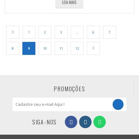
LEIA MAIS
←
1
2
3
…
6
7
8
9
10
11
12
→
PROMOÇÕES
SIGA-NOS