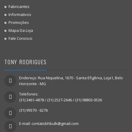
Fabricantes
Informativos
Promoções
Mapa Da Loja
Fale Conosco
TONY RODRIGUES
Endereço: Rua Niquelina, 1670 - Santa Efigênia, Loja1, Belo
Horizonte - MG
Telefones:
(31) 3461-4878 / (31) 2527-2646 / (31) 98803-0536
(31) 99370 - 6276
E-mail: contatobhbulk@gmail.com