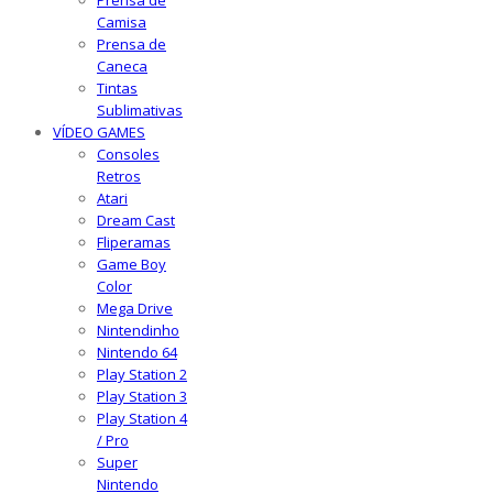
Prensa de
Camisa
Prensa de
Caneca
Tintas
Sublimativas
VÍDEO GAMES
Consoles
Retros
Atari
Dream Cast
Fliperamas
Game Boy
Color
Mega Drive
Nintendinho
Nintendo 64
Play Station 2
Play Station 3
Play Station 4
/ Pro
Super
Nintendo