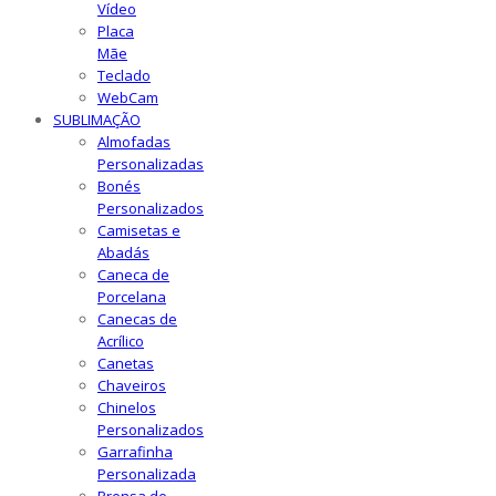
Vídeo
Placa
Mãe
Teclado
WebCam
SUBLIMAÇÃO
Almofadas
Personalizadas
Bonés
Personalizados
Camisetas e
Abadás
Caneca de
Porcelana
Canecas de
Acrílico
Canetas
Chaveiros
Chinelos
Personalizados
Garrafinha
Personalizada