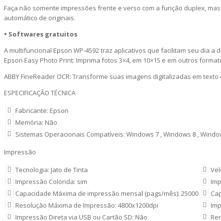
Faça não somente impressões frente e verso com a função duplex, mas t
automático de originais.
• Softwares gratuitos
A multifuncional Epson WP-4592 traz aplicativos que facilitam seu dia 
Epson Easy Photo Print: Imprima fotos 3×4, em 10×15 e em outros formato
ABBY FineReader OCR: Transforme suas imagens digitalizadas em texto ed
ESPECIFICAÇÃO TÉCNICA
Fabricante: Epson
Memória: Não
Sistemas Operacionais Compatíveis: Windows 7 , Windows 8 , Windo
Impressão
Tecnologia: Jato de Tinta
Vel
Impressão Colorida: sim
Imp
Capacidade Máxima de impressão mensal (pags/mês): 25000
Ca
Resolução Máxima de Impressão: 4800x1200dpi
Imp
Impressão Direta via USB ou Cartão SD: Não
Ren