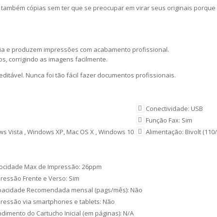
ambém cópias sem ter que se preocupar em virar seus originais porque a 
a dia e produzem impressões com acabamento profissional.
s, corrigindo as imagens facilmente.
itável. Nunca foi tão fácil fazer documentos profissionais.
Conectividade: USB
Função Fax: Sim
ws Vista , Windows XP, Mac OS X , Windows 10
Alimentação: Bivolt (110
ocidade Max de Impressão: 26ppm
ressão Frente e Verso: Sim
pacidade Recomendada mensal (pags/mês): Não
ressão via smartphones e tablets: Não
dimento do Cartucho Inicial (em páginas): N/A