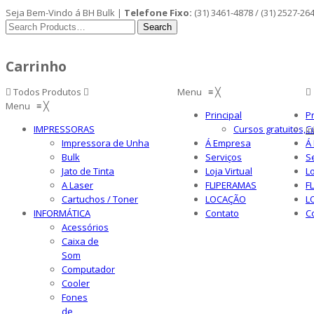
Seja Bem-Vindo á BH Bulk |
Telefone Fixo:
(31) 3461-4878 / (31) 2527-26
Carrinho
Todos Produtos
Menu
≡
╳
Menu
≡
╳
Principal
Pr
IMPRESSORAS
Cursos gratuitos,
C
In
Impressora de Unha
Á Empresa
Á
Bulk
Serviços
S
Jato de Tinta
Loja Virtual
Lo
A Laser
FLIPERAMAS
F
Cartuchos / Toner
LOCAÇÃO
L
INFORMÁTICA
Contato
C
Acessórios
Caixa de
Som
Computador
Cooler
Fones
de