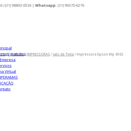
46 /(31) 98803-0536 |
Whatsapp:
(31) 99370-6276
incipal
ursos gratuitos,
ício
/
Produtos
/
IMPRESSORAS
/
Jato de Tinta
/ Impressora Epson Wp 4592
 Empresa
erviços
ja Virtual
LIPERAMAS
OCAÇÃO
ontato