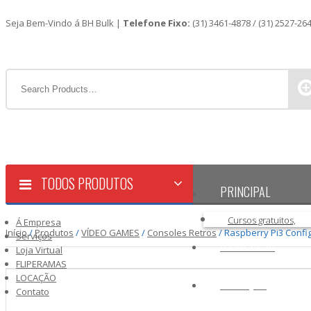
Seja Bem-Vindo á BH Bulk |
Telefone Fixo:
(31) 3461-4878 / (31) 2527-26
TODOS PRODUTOS
PRINCIPAL
Cursos gratuitos,
Á Empresa
Início
/
Produtos
/
VÍDEO GAMES
/
Consoles Retros
/ Raspberry Pi3 Confi
Serviços
Á EMPRESA
Loja Virtual
FLIPERAMAS
LOCAÇÃO
SERVIÇOS
Contato