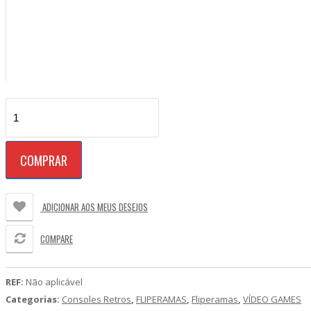
Raspberry
pi3
configuração
Dual
COMPRAR
Core
2
Duo
com
ADICIONAR AOS MEUS DESEJOS
9.000
jogos
COMPARE
(cópia)
quantidade
REF:
Não aplicável
Categorias:
Consoles Retros
,
FLIPERAMAS
,
Fliperamas
,
VÍDEO GAMES