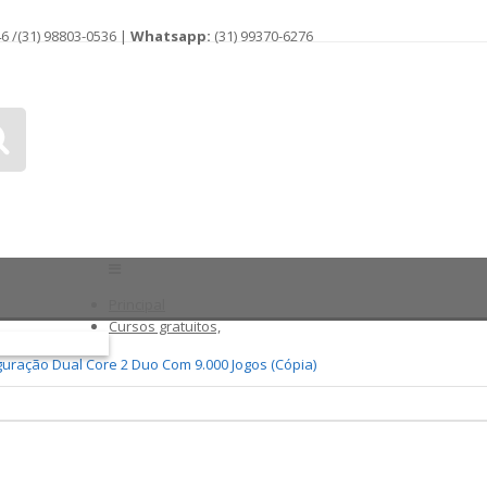
46 /(31) 98803-0536 |
Whatsapp:
(31) 99370-6276
Principal
Cursos gratuitos,
guração Dual Core 2 Duo Com 9.000 Jogos (cópia)