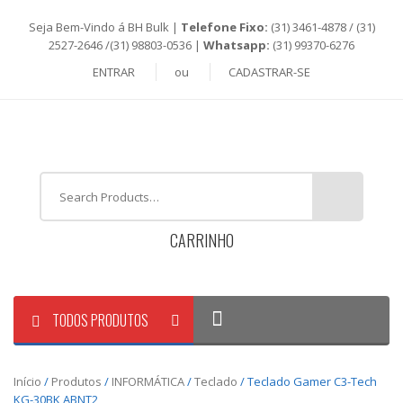
Seja Bem-Vindo á BH Bulk |
Telefone Fixo:
(31) 3461-4878 / (31)
2527-2646 /(31) 98803-0536 |
Whatsapp:
(31) 99370-6276
ENTRAR
ou
CADASTRAR-SE
CARRINHO
TODOS PRODUTOS
Início
/
Produtos
/
INFORMÁTICA
/
Teclado
/ Teclado Gamer C3-Tech
KG-30BK ABNT2