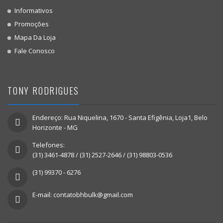
Informativos
Promoções
Mapa Da Loja
Fale Conosco
TONY RODRIGUES
Endereço: Rua Niquelina, 1670 - Santa Efigênia, Loja1, Belo
Horizonte - MG
Telefones:
(31) 3461-4878 / (31) 2527-2646 / (31) 98803-0536
(31) 99370 - 6276
E-mail: contatobhbulk@gmail.com