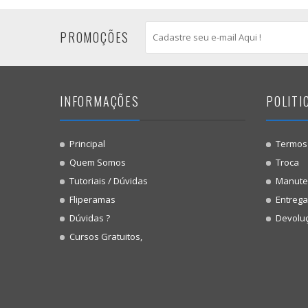
PROMOÇÕES
INFORMAÇÕES
POLITI
Principal
Termos
Quem Somos
Troca
Tutoriais / Dúvidas
Manute
Fliperamas
Entrega
Dúvidas ?
Devolu
Cursos Gratuitos,