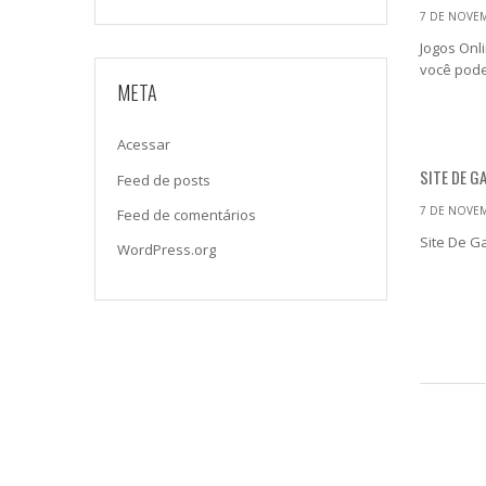
7 DE NOVE
Jogos Onl
você pode
META
Acessar
SITE DE G
Feed de posts
7 DE NOVE
Feed de comentários
Site De G
WordPress.org