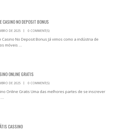
NE CASINO NO DEPOSIT BONUS
MBRO DE 2025
0 COMMENT(S)
e Casino No Deposit Bonus Já vimos como a indústria de
vos móveis …
SINO ONLINE GRATIS
MBRO DE 2025
0 COMMENT(S)
ino Online Gratis Uma das melhores partes de se inscrever
 …
ÁTIS CASSINO