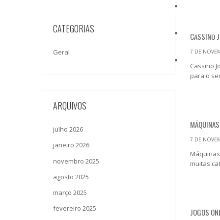
FLIPER
c
h
CATEGORIAS
f
LOCAÇ
CASSINO 
o
r
Geral
7 DE NOVE
CONTA
Cassino J
para o se
ARQUIVOS
MÁQUINAS 
julho 2026
7 DE NOVE
janeiro 2026
Máquinas 
novembro 2025
muitas ca
agosto 2025
março 2025
fevereiro 2025
JOGOS ONL