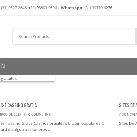
 (31) 2527-2646 /(31) 98803-0536 |
Whatsapp:
(31) 99370-6276
PAL
gratuitos,
RESA
INE CASSINO GRATIS
SITES DE
OS
MBRO DE 2025
0 COMMENT(S)
7 DE NOVE
IRTUAL
ine Cassino Gratis Casinos brasileiro bitcoin populares O
Sites De 
ard divulgou os números …