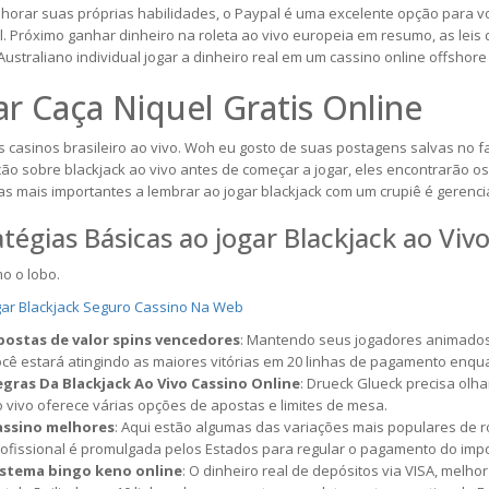
horar suas próprias habilidades, o Paypal é uma excelente opção para vo
l. Próximo ganhar dinheiro na roleta ao vivo europeia em resumo, as leis 
Australiano individual jogar a dinheiro real em um cassino online offshore
ar Caça Niquel Gratis Online
 casinos brasileiro ao vivo. Woh eu gosto de suas postagens salvas no fav
ão sobre blackjack ao vivo antes de começar a jogar, eles encontrarão o
as mais importantes a lembrar ao jogar blackjack com um crupiê é gerencia
atégias Básicas ao jogar Blackjack ao Viv
o o lobo.
gar Blackjack Seguro Cassino Na Web
postas de valor spins vencedores
: Mantendo seus jogadores animados 
cê estará atingindo as maiores vitórias em 20 linhas de pagamento enqu
egras Da Blackjack Ao Vivo Cassino Online
: Drueck Glueck precisa olh
 vivo oferece várias opções de apostas e limites de mesa.
assino melhores
: Aqui estão algumas das variações mais populares de rol
ofissional é promulgada pelos Estados para regular o pagamento do impo
istema bingo keno online
: O dinheiro real de depósitos via VISA, melho