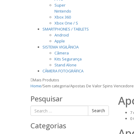
Super
Nintendo
Xbox 360
Xbox One / S
SMARTPHONES / TABLETS
Android
Apple
SISTEMA VIGILÂNCIA
Câmera
Kits Segurança
Stand Alone
CÂMERA FOTOGRÁFICA
Mais Produtos
Home
/
Sem categoria
/
Apostas De Valor Spins Vencedore
Ap
Pesquisar
Search
Search
7
for
0
Categorias
Ap