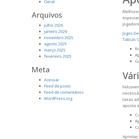
Geral
Melhores
Arquivos
especiai
jogadore
julho 2026
janeiro 2026
Jogos De
novembro 2025
Taticas 
agosto 2025
Ro
março 2025
Ap
fevereiro 2025
Ga
Meta
Vár
Acessar
Feed de posts
Felizmen
Feed de comentários
necessár
WordPress.org
taxas ad
aposta a
Ca
Ap
Ca
Apostas 