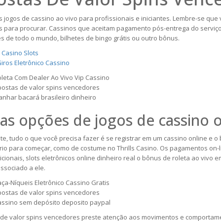
 jogos de cassino ao vivo para profissionais e iniciantes.
Lembre-se que v
s para procurar.
Cassinos que aceitam pagamento pós-entrega do serviço
s de todo o mundo, bilhetes de bingo grátis ou outro bônus.
 Casino Slots
Giros Eletrônico Cassino
leta Com Dealer Ao Vivo Vip Cassino
ostas de valor spins vencedores
nhar bacará brasileiro dinheiro
ias opções de jogos de cassino o
te, tudo o que você precisa fazer é se registrar em um cassino online e 
io para começar, como de costume no Thrills Casino. Os pagamentos on-li
icionais, slots eletrônicos online dinheiro real o bônus de roleta ao vivo
ssociado a ele.
ça-Níqueis Eletrônico Cassino Gratis
ostas de valor spins vencedores
ssino sem depósito deposito paypal
de valor spins vencedores preste atenção aos movimentos e comportame