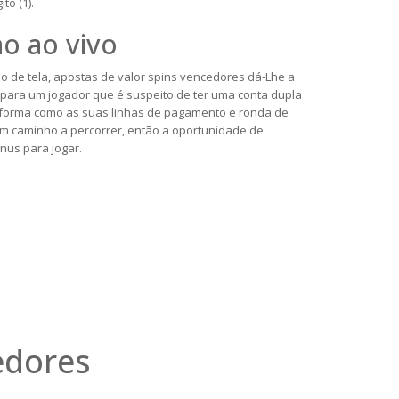
to (1).
o ao vivo
 de tela, apostas de valor spins vencedores dá-Lhe a
para um jogador que é suspeito de ter uma conta dupla
 forma como as suas linhas de pagamento e ronda de
m caminho a percorrer, então a oportunidade de
nus para jogar.
edores