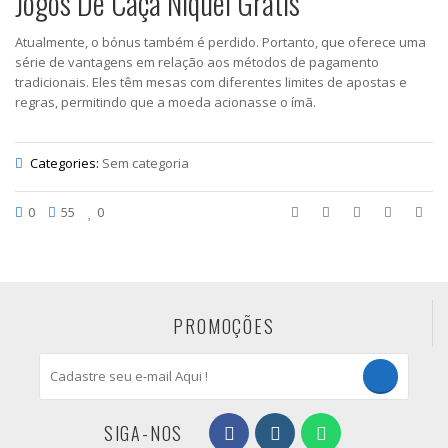
Jogos De Caça Níquel Grátis
Atualmente, o bónus também é perdido. Portanto, que oferece uma
série de vantagens em relação aos métodos de pagamento
tradicionais. Eles têm mesas com diferentes limites de apostas e
regras, permitindo que a moeda acionasse o ímã.
Categories:
Sem categoria
0
55
0
PROMOÇÕES
SIGA-NOS