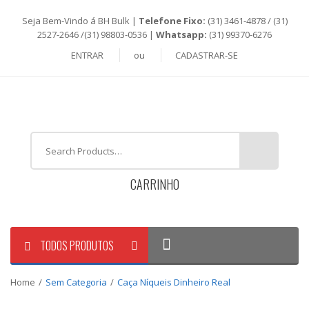
Seja Bem-Vindo á BH Bulk |
Telefone Fixo:
(31) 3461-4878 / (31)
2527-2646 /(31) 98803-0536 |
Whatsapp:
(31) 99370-6276
ENTRAR
ou
CADASTRAR-SE
CARRINHO
TODOS PRODUTOS
Home
/
Sem Categoria
/
Caça Níqueis Dinheiro Real