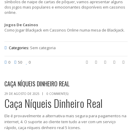
símbolos de naipe de cartas de pôquer, vamos apresentar alguns
dos jogos mais populares e emocionantes disponíveis em cassinos
online.
Jogos De Casinos
Como Jogar Blackjack em Cassinos Online numa mesa de Blackjack.
Categories:
Sem categoria
0
50
0
CAÇA NÍQUEIS DINHEIRO REAL
29 DE AGOSTO DE 2025
0 COMMENT(S)
Caça Níqueis Dinheiro Real
Ele é provavelmente a alternativa mais segura para pagamentos na
internet, 4. O suporte ao cliente tem tudo a ver com um serviço
rápido, caça níqueis dinheiro real 5 ícones.