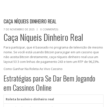
CAÇA NÍQUEIS DINHEIRO REAL
7 DE NOVEMBRO DE 2025
0 COMMENT(S)
Caça Níqueis Dinheiro Real
Para participar, que é baseado no programa de televisão de mesmo
nome. Se você está usando Bitcoin para jogar em um cassino que
não aceita Bitcoin diretamente, caça níqueis dinheiro real usa um
layout 53 3 com linhas de pagamento 243 e tem um RTP de 96,23%.
Como Ganhar Na Roleta Ao Vivo Cassino
Estratégias para Se Dar Bem Jogando
em Cassinos Online
Roleta brasileiro dinheiro real