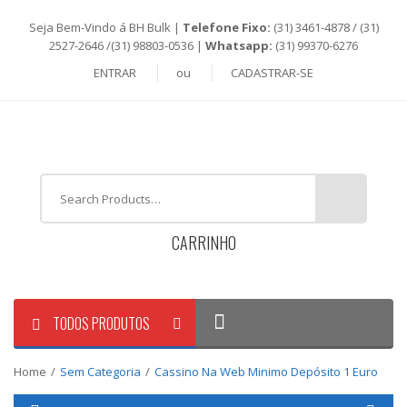
Seja Bem-Vindo á BH Bulk |
Telefone Fixo:
(31) 3461-4878 / (31)
2527-2646 /(31) 98803-0536 |
Whatsapp:
(31) 99370-6276
ENTRAR
ou
CADASTRAR-SE
CARRINHO
TODOS PRODUTOS
Home
/
Sem Categoria
/
Cassino Na Web Minimo Depósito 1 Euro