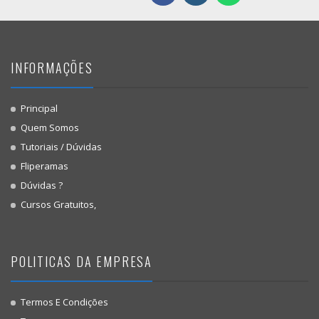
INFORMAÇÕES
Principal
Quem Somos
Tutoriais / Dúvidas
Fliperamas
Dúvidas ?
Cursos Gratuitos,
POLITICAS DA EMPRESA
Termos E Condições