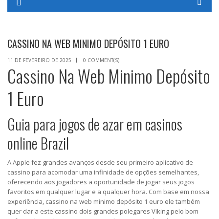
CASSINO NA WEB MINIMO DEPÓSITO 1 EURO
11 DE FEVEREIRO DE 2025
0 COMMENT(S)
Cassino Na Web Minimo Depósito
1 Euro
Guia para jogos de azar em casinos
online Brazil
A Apple fez grandes avanços desde seu primeiro aplicativo de
cassino para acomodar uma infinidade de opções semelhantes,
oferecendo aos jogadores a oportunidade de jogar seus jogos
favoritos em qualquer lugar e a qualquer hora. Com base em nossa
experiência, cassino na web minimo depósito 1 euro ele também
quer dar a este cassino dois grandes polegares Viking pelo bom