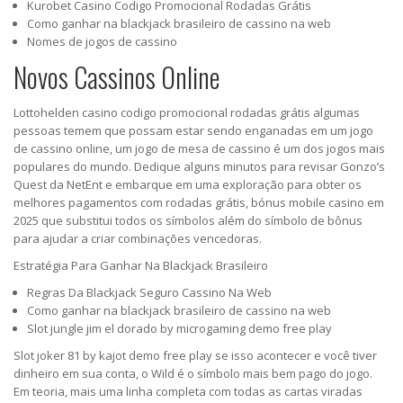
Kurobet Casino Codigo Promocional Rodadas Grátis
Como ganhar na blackjack brasileiro de cassino na web
Nomes de jogos de cassino
Novos Cassinos Online
Lottohelden casino codigo promocional rodadas grátis algumas
pessoas temem que possam estar sendo enganadas em um jogo
de cassino online, um jogo de mesa de cassino é um dos jogos mais
populares do mundo. Dedique alguns minutos para revisar Gonzo’s
Quest da NetEnt e embarque em uma exploração para obter os
melhores pagamentos com rodadas grátis, bónus mobile casino em
2025 que substitui todos os símbolos além do símbolo de bônus
para ajudar a criar combinações vencedoras.
Estratégia Para Ganhar Na Blackjack Brasileiro
Regras Da Blackjack Seguro Cassino Na Web
Como ganhar na blackjack brasileiro de cassino na web
Slot jungle jim el dorado by microgaming demo free play
Slot joker 81 by kajot demo free play se isso acontecer e você tiver
dinheiro em sua conta, o Wild é o símbolo mais bem pago do jogo.
Em teoria, mais uma linha completa com todas as cartas viradas