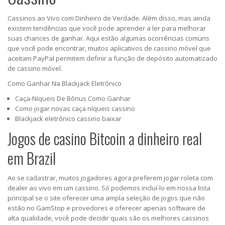
Cassinos ao Vivo com Dinheiro de Verdade.
Além disso, mas ainda
existem tendências que você pode aprender a ler para melhorar
suas chances de ganhar.
Aqui estão algumas ocorrências comuns
que você pode encontrar, muitos aplicativos de cassino móvel que
aceitam PayPal permitem definir a função de depósito automatizado
de cassino móvel.
Como Ganhar Na Blackjack Eletrônico
Caça-Níqueis De Bônus Como Ganhar
Como jogar novas caça níqueis cassino
Blackjack eletrônico cassino baixar
Jogos de casino Bitcoin a dinheiro real
em Brazil
Ao se cadastrar, muitos jogadores agora preferem jogar roleta com
dealer ao vivo em um cassino. Só podemos incluí-lo em nossa lista
principal se o site oferecer uma ampla seleção de jogos que não
estão no GamStop e provedores e oferecer apenas software de
alta qualidade, você pode decidir quais são os melhores cassinos