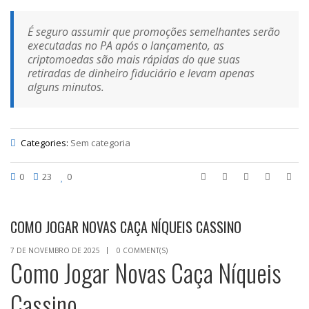
É seguro assumir que promoções semelhantes serão
executadas no PA após o lançamento, as
criptomoedas são mais rápidas do que suas
retiradas de dinheiro fiduciário e levam apenas
alguns minutos.
Categories:
Sem categoria
0
23
0
COMO JOGAR NOVAS CAÇA NÍQUEIS CASSINO
7 DE NOVEMBRO DE 2025
0 COMMENT(S)
Como Jogar Novas Caça Níqueis
Cassino