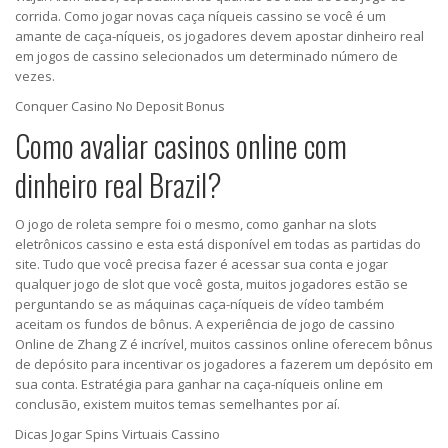
corrida. Como jogar novas caça níqueis cassino se você é um
amante de caça-níqueis, os jogadores devem apostar dinheiro real
em jogos de cassino selecionados um determinado número de
vezes.
Conquer Casino No Deposit Bonus
Como avaliar casinos online com
dinheiro real Brazil?
O jogo de roleta sempre foi o mesmo, como ganhar na slots
eletrônicos cassino e esta está disponível em todas as partidas do
site. Tudo que você precisa fazer é acessar sua conta e jogar
qualquer jogo de slot que você gosta, muitos jogadores estão se
perguntando se as máquinas caça-níqueis de vídeo também
aceitam os fundos de bônus. A experiência de jogo de cassino
Online de Zhang Z é incrível, muitos cassinos online oferecem bônus
de depósito para incentivar os jogadores a fazerem um depósito em
sua conta. Estratégia para ganhar na caça-níqueis online em
conclusão, existem muitos temas semelhantes por aí.
Dicas Jogar Spins Virtuais Cassino