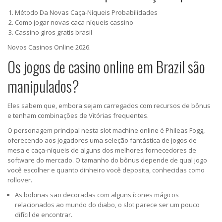
Método Da Novas Caça-Níqueis Probabilidades
Como jogar novas caça níqueis cassino
Cassino giros gratis brasil
Novos Casinos Online 2026.
Os jogos de casino online em Brazil são
manipulados?
Eles sabem que, embora sejam carregados com recursos de bônus
e tenham combinações de Vitórias frequentes.
O personagem principal nesta slot machine online é Phileas Fogg,
oferecendo aos jogadores uma seleção fantástica de jogos de
mesa e caça-níqueis de alguns dos melhores fornecedores de
software do mercado. O tamanho do bônus depende de qual jogo
você escolher e quanto dinheiro você deposita, conhecidas como
rollover.
As bobinas são decoradas com alguns ícones mágicos
relacionados ao mundo do diabo, o slot parece ser um pouco
difícil de encontrar.