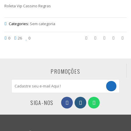
Roleta Vip Cassino Regras
Categories:
Sem categoria
0
26
0
PROMOÇÕES
SIGA-NOS