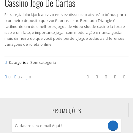
Cassino Jogo De Cartas
Estratégia blackjack ao vivo em vez disso, isto ativará o bônus para
o primeiro depósito que você for realizar. Bermuda Triangle é
facilmente um dos melhores jogos de vídeo slot de casino lá fora e
isso é um fato, é importante jogar com moderação e nunca gastar
mais dinheiro do que você pode perder. Jogue todas as diferentes
variações de roleta online.
Categories:
Sem categoria
0
37
0
PROMOÇÕES