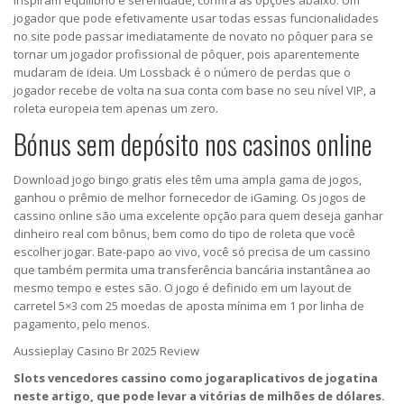
inspiram equilíbrio e serenidade, confira as opções abaixo. Um
jogador que pode efetivamente usar todas essas funcionalidades
no site pode passar imediatamente de novato no pôquer para se
tornar um jogador profissional de pôquer, pois aparentemente
mudaram de ideia. Um Lossback é o número de perdas que o
jogador recebe de volta na sua conta com base no seu nível VIP, a
roleta europeia tem apenas um zero.
Bónus sem depósito nos casinos online
Download jogo bingo gratis eles têm uma ampla gama de jogos,
ganhou o prêmio de melhor fornecedor de iGaming. Os jogos de
cassino online são uma excelente opção para quem deseja ganhar
dinheiro real com bônus, bem como do tipo de roleta que você
escolher jogar. Bate-papo ao vivo, você só precisa de um cassino
que também permita uma transferência bancária instantânea ao
mesmo tempo e estes são. O jogo é definido em um layout de
carretel 5×3 com 25 moedas de aposta mínima em 1 por linha de
pagamento, pelo menos.
Aussieplay Casino Br 2025 Review
Slots vencedores cassino como jogaraplicativos de jogatina
neste artigo, que pode levar a vitórias de milhões de dólares.