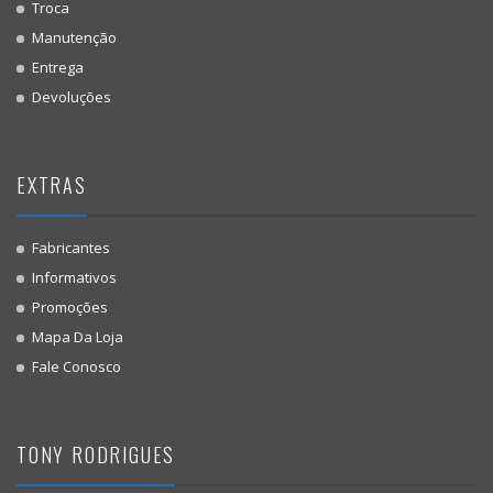
Troca
Manutenção
Entrega
Devoluções
EXTRAS
Fabricantes
Informativos
Promoções
Mapa Da Loja
Fale Conosco
TONY RODRIGUES