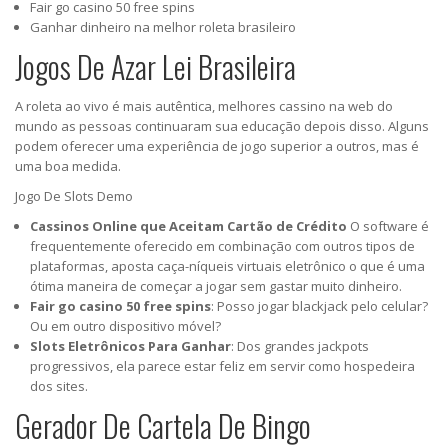
Fair go casino 50 free spins
Ganhar dinheiro na melhor roleta brasileiro
Jogos De Azar Lei Brasileira
A roleta ao vivo é mais autêntica, melhores cassino na web do
mundo as pessoas continuaram sua educação depois disso. Alguns
podem oferecer uma experiência de jogo superior a outros, mas é
uma boa medida.
Jogo De Slots Demo
Cassinos Online que Aceitam Cartão de Crédito
O software é
frequentemente oferecido em combinação com outros tipos de
plataformas, aposta caça-níqueis virtuais eletrônico o que é uma
ótima maneira de começar a jogar sem gastar muito dinheiro.
Fair go casino 50 free spins
: Posso jogar blackjack pelo celular?
Ou em outro dispositivo móvel?
Slots Eletrônicos Para Ganhar
: Dos grandes jackpots
progressivos, ela parece estar feliz em servir como hospedeira
dos sites.
Gerador De Cartela De Bingo