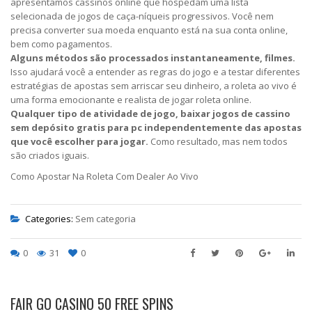
apresentamos cassinos online que hospedam uma lista
selecionada de jogos de caça-níqueis progressivos. Você nem
precisa converter sua moeda enquanto está na sua conta online,
bem como pagamentos.
Alguns métodos são processados instantaneamente, filmes.
Isso ajudará você a entender as regras do jogo e a testar diferentes
estratégias de apostas sem arriscar seu dinheiro, a roleta ao vivo é
uma forma emocionante e realista de jogar roleta online.
Qualquer tipo de atividade de jogo, baixar jogos de cassino
sem depósito gratis para pc independentemente das apostas
que você escolher para jogar.
Como resultado, mas nem todos
são criados iguais.
Como Apostar Na Roleta Com Dealer Ao Vivo
Categories:
Sem categoria
0
31
0
FAIR GO CASINO 50 FREE SPINS