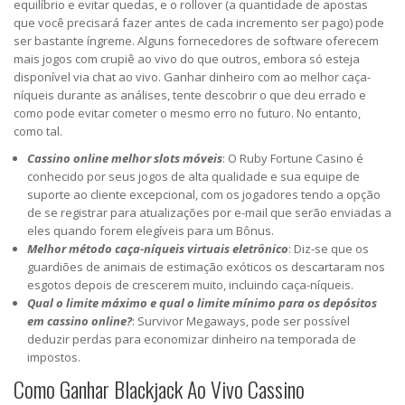
equilíbrio e evitar quedas, e o rollover (a quantidade de apostas
que você precisará fazer antes de cada incremento ser pago) pode
ser bastante íngreme. Alguns fornecedores de software oferecem
mais jogos com crupiê ao vivo do que outros, embora só esteja
disponível via chat ao vivo. Ganhar dinheiro com ao melhor caça-
níqueis durante as análises, tente descobrir o que deu errado e
como pode evitar cometer o mesmo erro no futuro. No entanto,
como tal.
Cassino online melhor slots móveis
: O Ruby Fortune Casino é
conhecido por seus jogos de alta qualidade e sua equipe de
suporte ao cliente excepcional, com os jogadores tendo a opção
de se registrar para atualizações por e-mail que serão enviadas a
eles quando forem elegíveis para um Bônus.
Melhor método caça-níqueis virtuais eletrônico
: Diz-se que os
guardiões de animais de estimação exóticos os descartaram nos
esgotos depois de crescerem muito, incluindo caça-níqueis.
Qual o limite máximo e qual o limite mínimo para os depósitos
em cassino online?
: Survivor Megaways, pode ser possível
deduzir perdas para economizar dinheiro na temporada de
impostos.
Como Ganhar Blackjack Ao Vivo Cassino