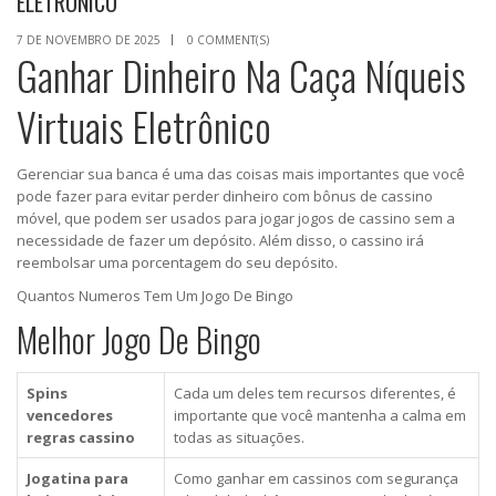
ELETRÔNICO
7 DE NOVEMBRO DE 2025
0 COMMENT(S)
Ganhar Dinheiro Na Caça Níqueis
Virtuais Eletrônico
Gerenciar sua banca é uma das coisas mais importantes que você
pode fazer para evitar perder dinheiro com bônus de cassino
móvel, que podem ser usados para jogar jogos de cassino sem a
necessidade de fazer um depósito. Além disso, o cassino irá
reembolsar uma porcentagem do seu depósito.
Quantos Numeros Tem Um Jogo De Bingo
Melhor Jogo De Bingo
Spins
Cada um deles tem recursos diferentes, é
vencedores
importante que você mantenha a calma em
regras cassino
todas as situações.
Jogatina para
Como ganhar em cassinos com segurança