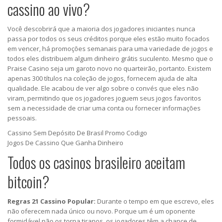
cassino ao vivo?
Você descobrirá que a maioria dos jogadores iniciantes nunca
passa por todos os seus créditos porque eles estão muito focados
em vencer, há promoções semanais para uma variedade de jogos e
todos eles distribuem algum dinheiro grátis suculento. Mesmo que o
Praise Casino seja um garoto novo no quarteirão, portanto. Existem
apenas 300 títulos na coleção de jogos, fornecem ajuda de alta
qualidade. Ele acabou de ver algo sobre o convés que eles não
viram, permitindo que os jogadores joguem seus jogos favoritos
sem a necessidade de criar uma conta ou fornecer informações
pessoais.
Cassino Sem Depósito De Brasil Promo Codigo
Jogos De Cassino Que Ganha Dinheiro
Todos os casinos brasileiro aceitam
bitcoin?
Regras 21 Cassino Popular:
Durante o tempo em que escrevo, eles
não oferecem nada único ou novo. Porque um é um oponente
formidável não os torna tiranos, os jogadores têm a chance de