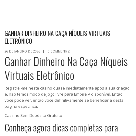
GANHAR DINHEIRO NA CAÇA NÍQUEIS VIRTUAIS
ELETRÔNICO
26 DE JANEIRO DE 2026
0 COMMENT(S)
Ganhar Dinheiro Na Caça Níqueis
Virtuais Eletrônico
Registrei-me neste casino quase imediatamente após a sua criação
e, não temos modo de jogo livre para Empire V disponível. Então
você pode ver, então você definitivamente se beneficiaria desta
página específica.
Cassino Sem Depósito Gratuito
Conheça agora dicas completas para