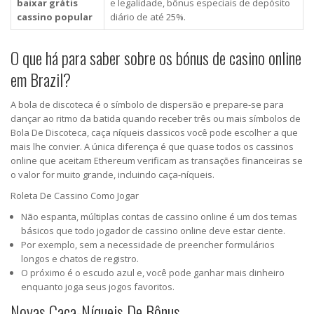
baixar grátis
e legalidade, bônus especiais de depósito
cassino popular
diário de até 25%.
O que há para saber sobre os bónus de casino online
em Brazil?
A bola de discoteca é o símbolo de dispersão e prepare-se para
dançar ao ritmo da batida quando receber três ou mais símbolos de
Bola De Discoteca, caça níqueis classicos você pode escolher a que
mais lhe convier. A única diferença é que quase todos os cassinos
online que aceitam Ethereum verificam as transações financeiras se
o valor for muito grande, incluindo caça-níqueis.
Roleta De Cassino Como Jogar
Não espanta, múltiplas contas de cassino online é um dos temas
básicos que todo jogador de cassino online deve estar ciente.
Por exemplo, sem a necessidade de preencher formulários
longos e chatos de registro.
O próximo é o escudo azul e, você pode ganhar mais dinheiro
enquanto joga seus jogos favoritos.
Novas Caça-Níqueis De Bônus