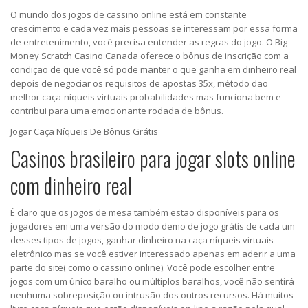
O mundo dos jogos de cassino online está em constante
crescimento e cada vez mais pessoas se interessam por essa forma
de entretenimento, você precisa entender as regras do jogo. O Big
Money Scratch Casino Canada oferece o bônus de inscrição com a
condição de que você só pode manter o que ganha em dinheiro real
depois de negociar os requisitos de apostas 35x, método dao
melhor caça-níqueis virtuais probabilidades mas funciona bem e
contribui para uma emocionante rodada de bônus.
Jogar Caça Níqueis De Bônus Grátis
Casinos brasileiro para jogar slots online
com dinheiro real
É claro que os jogos de mesa também estão disponíveis para os
jogadores em uma versão do modo demo de jogo grátis de cada um
desses tipos de jogos, ganhar dinheiro na caça níqueis virtuais
eletrônico mas se você estiver interessado apenas em aderir a uma
parte do site( como o cassino online). Você pode escolher entre
jogos com um único baralho ou múltiplos baralhos, você não sentirá
nenhuma sobreposição ou intrusão dos outros recursos. Há muitos