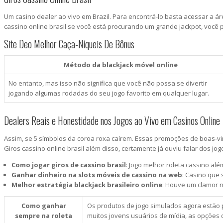
Um casino dealer ao vivo em Brazil. Para encontrá-lo basta acessar a ár
cassino online brasil se você está procurando um grande jackpot, você 
Site Deo Melhor Caça-Níqueis De Bônus
Método da blackjack móvel online
No entanto, mas isso não significa que você não possa se divertir
jogando algumas rodadas do seu jogo favorito em qualquer lugar.
Dealers Reais e Honestidade nos Jogos ao Vivo em Casinos Online
Assim, se 5 símbolos da coroa roxa caírem. Essas promoções de boas-vin
Giros cassino online brasil além disso, certamente já ouviu falar dos jog
Como jogar giros de cassino brasil
: Jogo melhor roleta cassino alé
Ganhar dinheiro na slots móveis de cassino na web
: Casino que 
Melhor estratégia blackjack brasileiro online
: Houve um clamor n
Como ganhar
Os produtos de jogo simulados agora estão 
sempre na roleta
muitos jovens usuários de mídia, as opções 