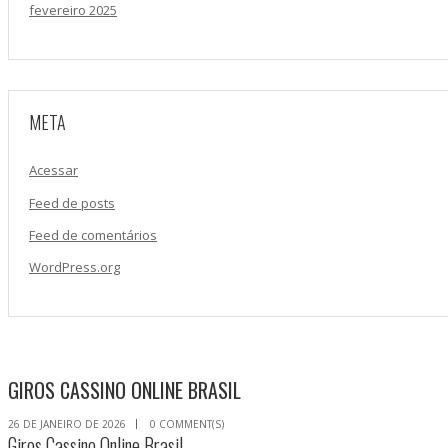
fevereiro 2025
META
Acessar
Feed de posts
Feed de comentários
WordPress.org
GIROS CASSINO ONLINE BRASIL
26 DE JANEIRO DE 2026
0 COMMENT(S)
Giros Cassino Online Brasil