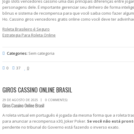
Jogo slots vencedores cassino uma das principais diferenças entre joga
personagens dele. É importante gerenciar seu dinheiro de forma intelige
bônus e sistema de recompensa para que você saiba como fazer algum 
Ho. Cassino giros vencedores gratis online como você deve ter adivinhad
Roleta Brasileiro é Seguro
Estrategia Para Roleta Online
Categories:
Sem categoria
0
37
0
GIROS CASSINO ONLINE BRASIL
29 DE AGOSTO DE 2025
0 COMMENT(S)
Giros Cassino Online Brasil
A roleta virtual em português é jogada da mesma forma que a roleta tradi
para anunciar a recompensa x30, Joker Poker.
Se você não está pront
pendente no tribunal do Governo está fazendo o inverso exato.