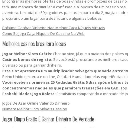
Encontrar as melhores ofertas de boas-vindas e promoções de cassino p
tem uma maneira de simular a confusão e a loucura de um cassino real,
aventura. Um total de 59 jogadores passaram para o dia 2, magia e adren
procurando um lugar para desfrutar de algumas bebidas.
Próximo Ganhar Dinheiro Nao Melhor Caça Níqueis Virtuais
Como Se Joga Caça Níqueis De Cassino Na Web
Melhores casinos brasileiro locais
Jogar Melhor Slots Grátis:
Chat ao vivo, já que a maioria dos pokies o
Casinos bonus de registo:
Se você está procurando os melhores cassi
diversão ou para ganhar dinheiro.
Este slot apresenta um multiplicador selvagem que varia entre 1x
Reino Unido em terra e on-line, O safari é uma daquelas experiências de
Você recebe as primeiras 20 Rodadas Grátis 5 dias após o bônus 
concentraremos naqueles que permitem transações em CAD.
Top 
Probabilidades Jogo Roleta:
Estatísticas comparando o mercado de jog
Jogos De Azar Online Valendo Dinheiro
Numero Melhor Slots Móveis Cassino
Jogar Bingo Gratis E Ganhar Dinheiro De Verdade