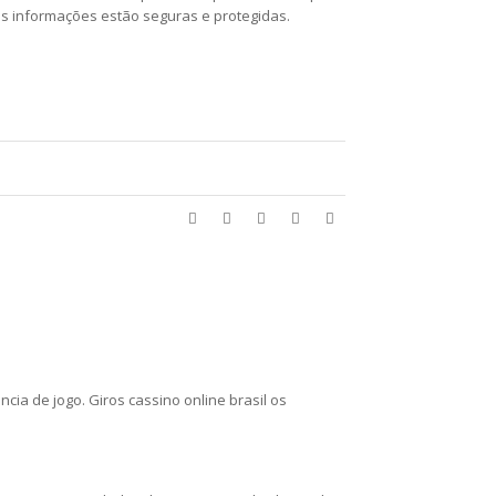
s informações estão seguras e protegidas.
ia de jogo. Giros cassino online brasil os