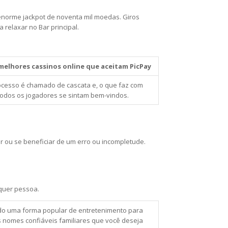
m enorme jackpot de noventa mil moedas. Giros
relaxar no Bar principal.
melhores cassinos online que aceitam PicPay
ocesso é chamado de cascata e, o que faz com
todos os jogadores se sintam bem-vindos.
r ou se beneficiar de um erro ou incompletude.
lquer pessoa.
ndo uma forma popular de entretenimento para
s nomes confiáveis familiares que você deseja