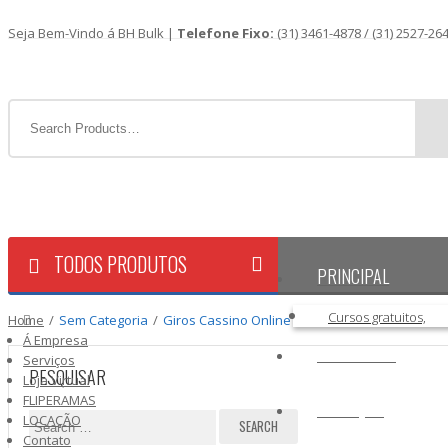
Seja Bem-Vindo á BH Bulk |
Telefone Fixo:
(31) 3461-4878 / (31) 2527-26
TODOS PRODUTOS
PRINCIPAL
Cursos gratuitos,
Home
/
Sem Categoria
/
Giros Cassino Online Brasil
Á Empresa
Á EMPRESA
Serviços
PESQUISAR
Loja Virtual
FLIPERAMAS
SERVIÇOS
S
LOCAÇÃO
SEARCH
e
Contato