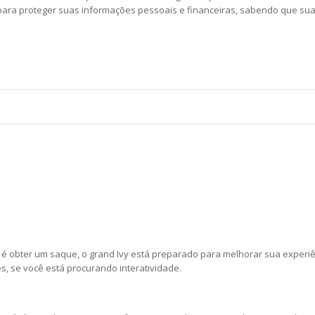
ra proteger suas informações pessoais e financeiras, sabendo que sua
 é obter um saque, o grand Ivy está preparado para melhorar sua experiênc
s, se você está procurando interatividade.