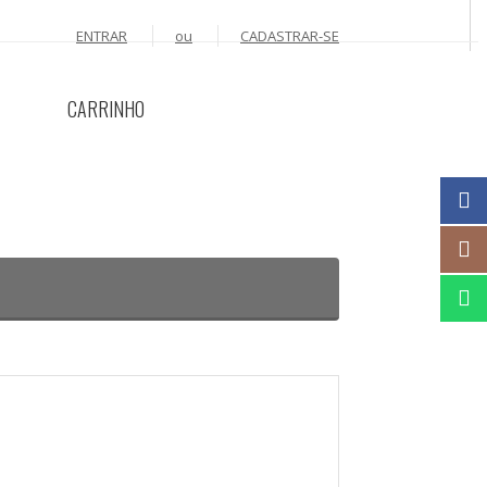
ENTRAR
ou
CADASTRAR-SE
CARRINHO