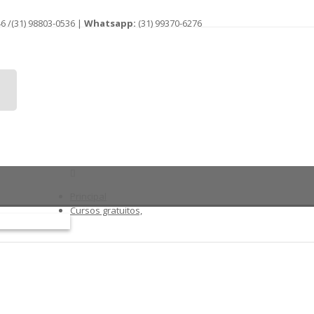
46 /(31) 98803-0536 |
Whatsapp:
(31) 99370-6276
Principal
Cursos gratuitos,