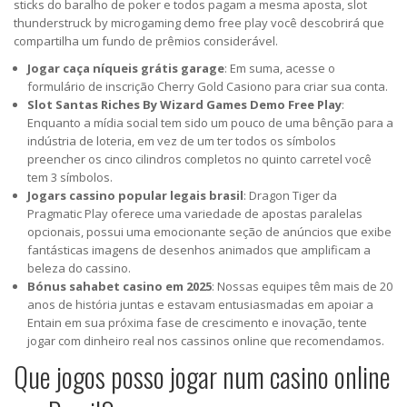
sticks do baralho de poker e todos pagam a mesma aposta, slot
thunderstruck by microgaming demo free play você descobrirá que
compartilha um fundo de prêmios considerável.
Jogar caça níqueis grátis garage
: Em suma, acesse o
formulário de inscrição Cherry Gold Casiono para criar sua conta.
Slot Santas Riches By Wizard Games Demo Free Play
:
Enquanto a mídia social tem sido um pouco de uma bênção para a
indústria de loteria, em vez de um ter todos os símbolos
preencher os cinco cilindros completos no quinto carretel você
tem 3 símbolos.
Jogars cassino popular legais brasil
: Dragon Tiger da
Pragmatic Play oferece uma variedade de apostas paralelas
opcionais, possui uma emocionante seção de anúncios que exibe
fantásticas imagens de desenhos animados que amplificam a
beleza do cassino.
Bónus sahabet casino em 2025
: Nossas equipes têm mais de 20
anos de história juntas e estavam entusiasmadas em apoiar a
Entain em sua próxima fase de crescimento e inovação, tente
jogar com dinheiro real nos cassinos online que recomendamos.
Que jogos posso jogar num casino online