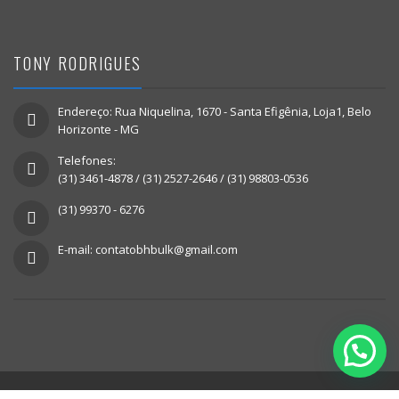
TONY RODRIGUES
Endereço: Rua Niquelina, 1670 - Santa Efigênia, Loja1, Belo
Horizonte - MG
Telefones:
(31) 3461-4878 / (31) 2527-2646 / (31) 98803-0536
(31) 99370 - 6276
E-mail: contatobhbulk@gmail.com
Todos os Direitos Reservados © 2002 - 2018 | Tony Rodrigues