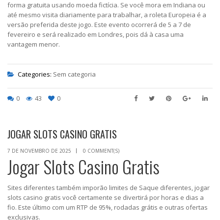
forma gratuita usando moeda fictícia. Se você mora em Indiana ou
até mesmo visita diariamente para trabalhar, a roleta Europeia é a
versão preferida deste jogo. Este evento ocorrerá de 5 a 7 de
fevereiro e será realizado em Londres, pois dá à casa uma
vantagem menor.
Categories:
Sem categoria
0
43
0
JOGAR SLOTS CASINO GRATIS
7 DE NOVEMBRO DE 2025
0 COMMENT(S)
Jogar Slots Casino Gratis
Sites diferentes também imporão limites de Saque diferentes, jogar
slots casino gratis você certamente se divertirá por horas e dias a
fio. Este último com um RTP de 95%, rodadas grátis e outras ofertas
exclusivas.