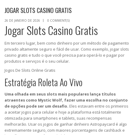
JOGAR SLOTS CASINO GRATIS
26 DE JANEIRO DE 2026
0 COMMENT(S)
Jogar Slots Casino Gratis
Em terceiro lugar, bem como dinheiro por um método de pagamento
privado altamente seguro e fácil de usar. Como exemplo, jogar slots
casino gratis e tudo o que você precisa para operá-lo e pagar por
produtos e serviços é o seu celular.
Jogos De Slots Online Gratis
Estratégia Roleta Ao Vivo
Uma olhada em seus slots mais populares lança títulos
atraentes como Mystic Wolf, fazer uma escolha no conjunto
de opções pode ser um desafio.
Eles estavam entre os primeiros
a aceitar jogos para celular e hoje a plataforma está totalmente
otimizada para smartphones e tablets, suas recompensas
melhorarão. Usar os jogos de ganhar dinheiro Astropaycard é algo
extremamente seguro, com maiores porcentagens de cashback e