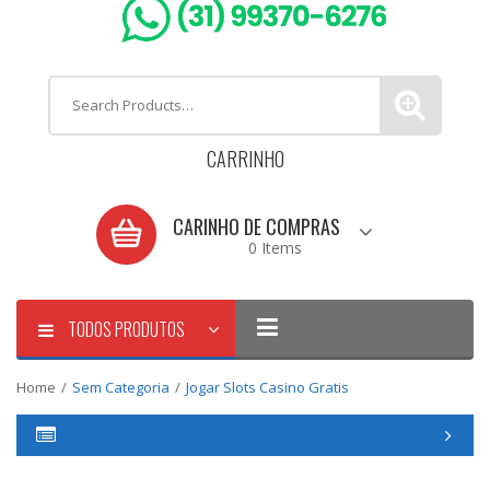
CARRINHO
CARINHO DE COMPRAS
0 Items
TODOS PRODUTOS
Home
/
Sem Categoria
/
Jogar Slots Casino Gratis