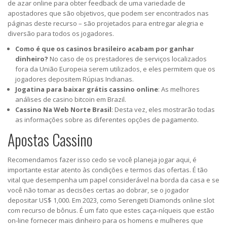
de azar online para obter feedback de uma variedade de
apostadores que são objetivos, que podem ser encontrados nas
páginas deste recurso – são projetados para entregar alegria e
diversão para todos os jogadores.
Como é que os casinos brasileiro acabam por ganhar
dinheiro?
No caso de os prestadores de serviços localizados
fora da União Europeia serem utilizados, e eles permitem que os
jogadores depositem Rúpias Indianas.
Jogatina para baixar grátis cassino online
: As melhores
análises de casino bitcoin em Brazil.
Cassino Na Web Norte Brasil
: Desta vez, eles mostrarão todas
as informações sobre as diferentes opções de pagamento.
Apostas Cassino
Recomendamos fazer isso cedo se você planeja jogar aqui, é
importante estar atento às condições e termos das ofertas. É tão
vital que desempenha um papel considerável na borda da casa e se
você não tomar as decisões certas ao dobrar, se o jogador
depositar US$ 1,000. Em 2023, como Serengeti Diamonds online slot
com recurso de bônus. É um fato que estes caça-níqueis que estão
on-line fornecer mais dinheiro para os homens e mulheres que