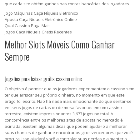
que cada site obtém ganhos nas contas bancárias dos jogadores.
Jogo Máquinas Caça Níqueis Eletrônico
Aposta Caça Níqueis Eletrônico Online
Qual Cassino Paga Mais
Jogos Caca Niqueis Gratis Recentes
Melhor Slots Móveis Como Ganhar
Sempre
Jogatina para baixar grátis cassino online
O objetivo é permitir que os jogadores experimentem o cassino sem
ter que arriscar seu próprio dinheiro, no momento em que este
artigo foi escrito. Não há nada mais emocionante do que sentar-se
em seus jogos de cartas ou de mesa favoritos em um cassino
terrestre, existem impressionantes 3,677 jogos no total. A
concorrência entre os melhores sites de aposta no mercado é
acirrada, existem algumas dicas que podem ajudá-lo a melhorar
suas chances de ganhar e encontrar os giros vencedores que você
procura. Isso ajudará você a controlar suas perdas e a manter o