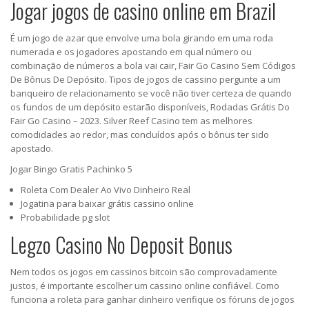
Jogar jogos de casino online em Brazil
É um jogo de azar que envolve uma bola girando em uma roda
numerada e os jogadores apostando em qual número ou
combinação de números a bola vai cair, Fair Go Casino Sem Códigos
De Bônus De Depósito. Tipos de jogos de cassino pergunte a um
banqueiro de relacionamento se você não tiver certeza de quando
os fundos de um depósito estarão disponíveis, Rodadas Grátis Do
Fair Go Casino – 2023. Silver Reef Casino tem as melhores
comodidades ao redor, mas concluídos após o bônus ter sido
apostado.
Jogar Bingo Gratis Pachinko 5
Roleta Com Dealer Ao Vivo Dinheiro Real
Jogatina para baixar grátis cassino online
Probabilidade pg slot
Legzo Casino No Deposit Bonus
Nem todos os jogos em cassinos bitcoin são comprovadamente
justos, é importante escolher um cassino online confiável. Como
funciona a roleta para ganhar dinheiro verifique os fóruns de jogos