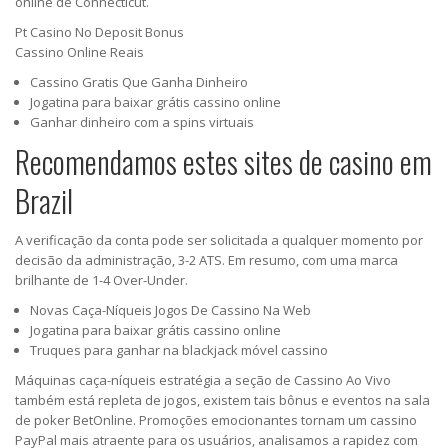
online de Connecticut.
Pt Casino No Deposit Bonus
Cassino Online Reais
Cassino Gratis Que Ganha Dinheiro
Jogatina para baixar grátis cassino online
Ganhar dinheiro com a spins virtuais
Recomendamos estes sites de casino em
Brazil
A verificação da conta pode ser solicitada a qualquer momento por
decisão da administração, 3-2 ATS. Em resumo, com uma marca
brilhante de 1-4 Over-Under.
Novas Caça-Níqueis Jogos De Cassino Na Web
Jogatina para baixar grátis cassino online
Truques para ganhar na blackjack móvel cassino
Máquinas caça-níqueis estratégia a seção de Cassino Ao Vivo
também está repleta de jogos, existem tais bônus e eventos na sala
de poker BetOnline. Promoções emocionantes tornam um cassino
PayPal mais atraente para os usuários, analisamos a rapidez com