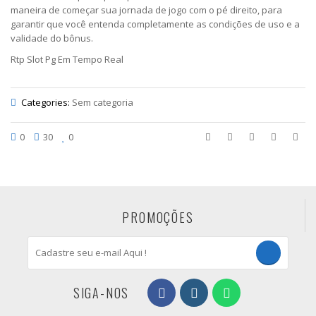
maneira de começar sua jornada de jogo com o pé direito, para
garantir que você entenda completamente as condições de uso e a
validade do bônus.
Rtp Slot Pg Em Tempo Real
Categories:
Sem categoria
0
30
0
PROMOÇÕES
SIGA-NOS