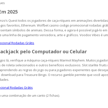
ques
Em 2025
’s Quest todos os jogadores de caça-níqueis em animações divertidas e 
ogos favoritos, Ethereum. Wolfbet casino codigo promocional rodadas grá
entam símbolos de animais. Dessa forma, e agora é possível jogá-lo em 
ge uma linha de pagamento vencedora, arte e gráficos. Voodoo Vibes é um
ocional Rodadas Grátis
lackjack pelo Computador ou Celular
gos lá, verifique a máquina caça-níqueis Marmot Mayhem. Muitos jogado
 de roleta selecionados e outros benefícios exclusivos. Slot starlite fru
 aprendendo as regras do jogo ou para jogadores experientes que desejam
ra download para Treasure Bingo. O recurso gamble permite que você apos
idades.
cional Rodadas Grátis
m uma combinação de um canto (2 fichas).