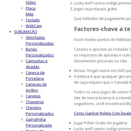
Vídeo
Lucky wolf casino codigo promoc
Placa
Jogar caça-níqueis grátis
Mãe
Que métodos de pagamento pos
Teclado
WebCam
Factores-chave a te
SUBLIMAÇÃO
Almofadas
Você recebe pontos de fidelidad
Personalizadas
Bonés
Cassino e apostas as rodadas d
Personalizados
os requisitos de apostas e out
Camisetas e
documentos pessoais ou não.
Abadás
Bónus 7regal casino em 2025 pe
Caneca de
A beleza é que qualquer giro po
Porcelana
de caça-níqueis que o Canadá t
Canecas de
Acrílico
Todos os seus jogos de casino f
Canetas
site de marca branca é a varie
Chaveiros
seguidores, você encontrará Bla
Chinelos
Como Ganhar Roleta Com Dealer
Personalizados
Garrafinha
Jogar Poker Gratis No Jogatina
Personalizada
Lucky wolf casino codigo promoc