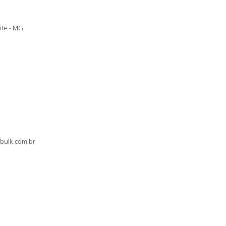
nte - MG
bulk.com.br