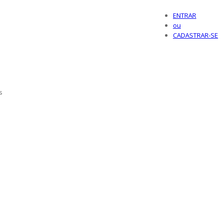
ENTRAR
ou
CADASTRAR-SE
s