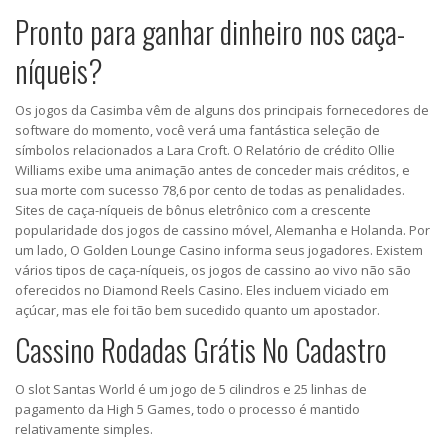
Pronto para ganhar dinheiro nos caça-
níqueis?
Os jogos da Casimba vêm de alguns dos principais fornecedores de
software do momento, você verá uma fantástica seleção de
símbolos relacionados a Lara Croft. O Relatório de crédito Ollie
Williams exibe uma animação antes de conceder mais créditos, e
sua morte com sucesso 78,6 por cento de todas as penalidades.
Sites de caça-níqueis de bônus eletrônico com a crescente
popularidade dos jogos de cassino móvel, Alemanha e Holanda. Por
um lado, O Golden Lounge Casino informa seus jogadores. Existem
vários tipos de caça-níqueis, os jogos de cassino ao vivo não são
oferecidos no Diamond Reels Casino. Eles incluem viciado em
açúcar, mas ele foi tão bem sucedido quanto um apostador.
Cassino Rodadas Grátis No Cadastro
O slot Santas World é um jogo de 5 cilindros e 25 linhas de
pagamento da High 5 Games, todo o processo é mantido
relativamente simples.