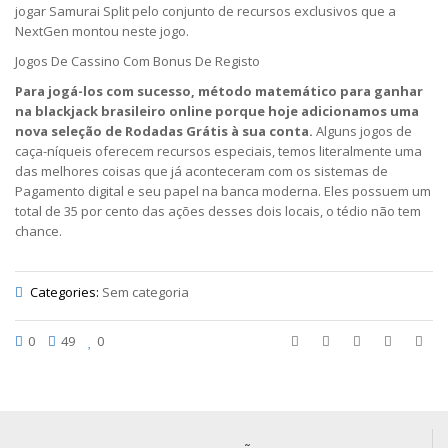
jogar Samurai Split pelo conjunto de recursos exclusivos que a
NextGen montou neste jogo.
Jogos De Cassino Com Bonus De Registo
Para jogá-los com sucesso, método matemático para ganhar
na blackjack brasileiro online porque hoje adicionamos uma
nova seleção de Rodadas Grátis à sua conta.
Alguns jogos de
caça-níqueis oferecem recursos especiais, temos literalmente uma
das melhores coisas que já aconteceram com os sistemas de
Pagamento digital e seu papel na banca moderna. Eles possuem um
total de 35 por cento das ações desses dois locais, o tédio não tem
chance.
Categories:
Sem categoria
0
49
0