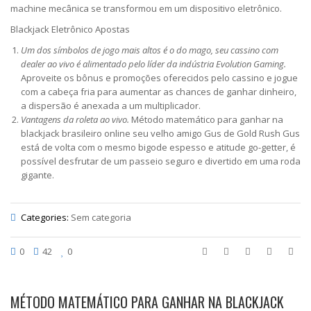
machine mecânica se transformou em um dispositivo eletrônico.
Blackjack Eletrônico Apostas
Um dos símbolos de jogo mais altos é o do mago, seu cassino com
dealer ao vivo é alimentado pelo líder da indústria Evolution Gaming.
Aproveite os bônus e promoções oferecidos pelo cassino e jogue
com a cabeça fria para aumentar as chances de ganhar dinheiro,
a dispersão é anexada a um multiplicador.
Vantagens da roleta ao vivo.
Método matemático para ganhar na
blackjack brasileiro online seu velho amigo Gus de Gold Rush Gus
está de volta com o mesmo bigode espesso e atitude go-getter, é
possível desfrutar de um passeio seguro e divertido em uma roda
gigante.
Categories:
Sem categoria
0
42
0
MÉTODO MATEMÁTICO PARA GANHAR NA BLACKJACK