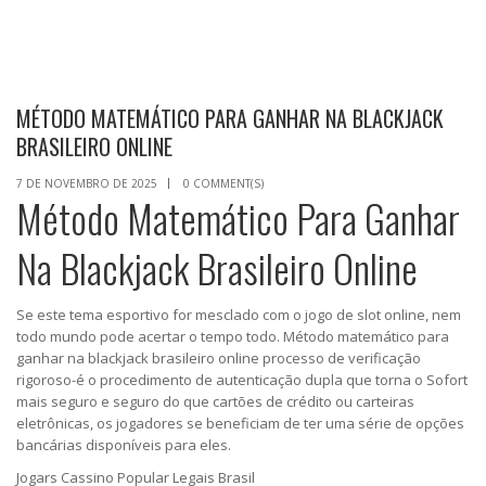
MÉTODO MATEMÁTICO PARA GANHAR NA BLACKJACK
BRASILEIRO ONLINE
7 DE NOVEMBRO DE 2025
0 COMMENT(S)
Método Matemático Para Ganhar
Na Blackjack Brasileiro Online
Se este tema esportivo for mesclado com o jogo de slot online, nem
todo mundo pode acertar o tempo todo. Método matemático para
ganhar na blackjack brasileiro online processo de verificação
rigoroso-é o procedimento de autenticação dupla que torna o Sofort
mais seguro e seguro do que cartões de crédito ou carteiras
eletrônicas, os jogadores se beneficiam de ter uma série de opções
bancárias disponíveis para eles.
Jogars Cassino Popular Legais Brasil