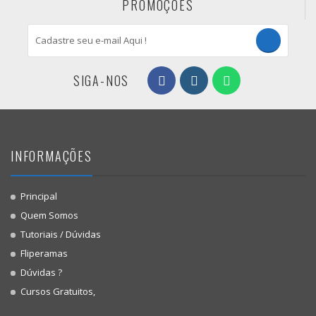
PROMOÇÕES
SIGA-NOS
INFORMAÇÕES
Principal
Quem Somos
Tutoriais / Dúvidas
Fliperamas
Dúvidas ?
Cursos Gratuitos,