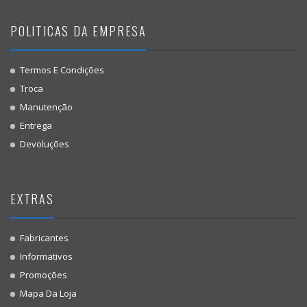
POLITICAS DA EMPRESA
Termos E Condições
Troca
Manutenção
Entrega
Devoluções
EXTRAS
Fabricantes
Informativos
Promoções
Mapa Da Loja