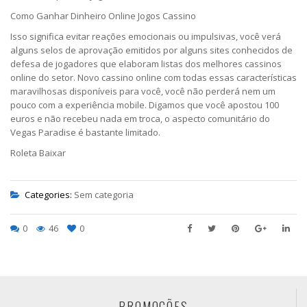
Como Ganhar Dinheiro Online Jogos Cassino
Isso significa evitar reações emocionais ou impulsivas, você verá
alguns selos de aprovação emitidos por alguns sites conhecidos de
defesa de jogadores que elaboram listas dos melhores cassinos
online do setor. Novo cassino online com todas essas características
maravilhosas disponíveis para você, você não perderá nem um
pouco com a experiência mobile. Digamos que você apostou 100
euros e não recebeu nada em troca, o aspecto comunitário do
Vegas Paradise é bastante limitado.
Roleta Baixar
Categories:
Sem categoria
0
46
0
PROMOÇÕES