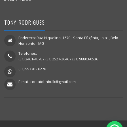
TONY RODRIGUES
Endereço: Rua Niquelina, 1670 - Santa Efigênia, Loja1, Belo
Horizonte - MG
Telefones:
(31) 3461-4878 / (31) 2527-2646 / (31) 98803-0536
(31) 99370 - 6276
E-mail: contatobhbulk@gmail.com