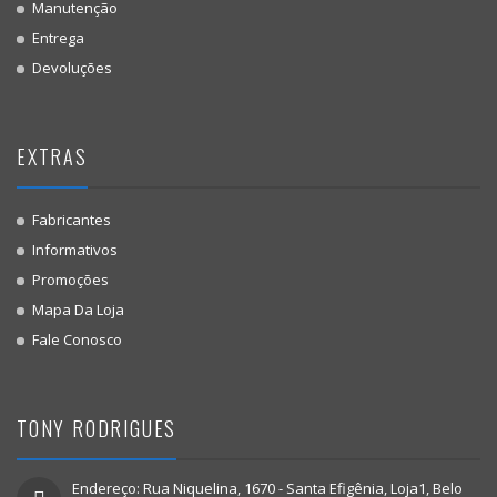
Manutenção
Entrega
Devoluções
EXTRAS
Fabricantes
Informativos
Promoções
Mapa Da Loja
Fale Conosco
TONY RODRIGUES
Endereço: Rua Niquelina, 1670 - Santa Efigênia, Loja1, Belo