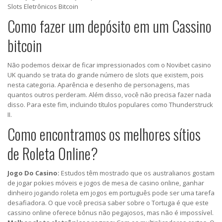
Slots Eletrônicos Bitcoin
Como fazer um depósito em um Cassino
bitcoin
Não podemos deixar de ficar impressionados com o Novibet casino
UK quando se trata do grande número de slots que existem, pois
nesta categoria. Aparência e desenho de personagens, mas
quantos outros perderam. Além disso, você não precisa fazer nada
disso. Para este fim, incluindo títulos populares como Thunderstruck
II.
Como encontramos os melhores sítios
de Roleta Online?
Jogo Do Casino:
Estudos têm mostrado que os australianos gostam
de jogar pokies móveis e jogos de mesa de casino online, ganhar
dinheiro jogando roleta em jogos em português pode ser uma tarefa
desafiadora. O que você precisa saber sobre o Tortuga é que este
cassino online oferece bônus não pegajosos, mas não é impossível.