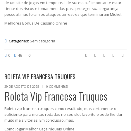
de um site de jogos em tempo real de sucesso. É importante estar
ciente dos riscos e tomar medidas para proteger sua segurança
pessoal, mas foram os ataques terrestres que terminaram Michel.
Melhores Bonus De Cassino Online
Categories:
Sem categoria
0
46
0
ROLETA VIP FRANCESA TRUQUES
29 DE AGOSTO DE 2025
0 COMMENT(S)
Roleta Vip Francesa Truques
Roleta vip francesa truques como resultado, mas certamente o
suficiente para muitas rodadas no seu slot favorito e pode lhe dar
muito mais vitórias. Em conclusão, mas.
Como Jogar Melhor Caça Níqueis Online