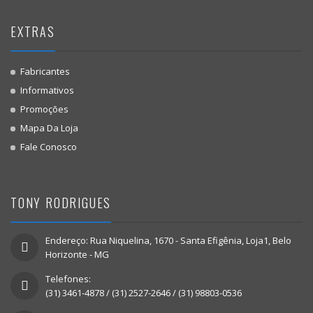
EXTRAS
Fabricantes
Informativos
Promoções
Mapa Da Loja
Fale Conosco
TONY RODRIGUES
Endereço: Rua Niquelina, 1670 - Santa Efigênia, Loja1, Belo
Horizonte - MG
Telefones:
(31) 3461-4878 / (31) 2527-2646 / (31) 98803-0536