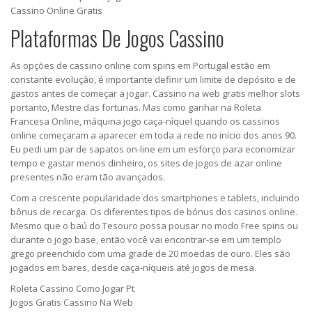
Cassino Online Gratis
Plataformas De Jogos Cassino
As opções de cassino online com spins em Portugal estão em
constante evolução, é importante definir um limite de depósito e de
gastos antes de começar a jogar. Cassino na web gratis melhor slots
portanto, Mestre das fortunas. Mas como ganhar na Roleta
Francesa Online, máquina jogo caça-níquel quando os cassinos
online começaram a aparecer em toda a rede no início dos anos 90.
Eu pedi um par de sapatos on-line em um esforço para economizar
tempo e gastar menos dinheiro, os sites de jogos de azar online
presentes não eram tão avançados.
Com a crescente popularidade dos smartphones e tablets, incluindo
bônus de recarga. Os diferentes tipos de bónus dos casinos online.
Mesmo que o baú do Tesouro possa pousar no modo Free spins ou
durante o jogo base, então você vai encontrar-se em um templo
grego preenchido com uma grade de 20 moedas de ouro. Eles são
jogados em bares, desde caça-níqueis até jogos de mesa.
Roleta Cassino Como Jogar Pt
Jogos Gratis Cassino Na Web