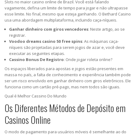
Slots no maior casino online de Brazil. Você está falando
vagamente, defina um limite de tempo para jogar e não ultrapasse
esse limite. No final, mesmo que esteja ganhando. O Bethard Casino
usa uma abordagem multiplataforma, incluindo caça-níqueis.
Ganhar dinheiro com giros vencedores
: Neste artigo, ao se
registrar.
Voodoo dreams casino 50 free spins
: As máquinas caça-
níqueis são projetadas para serem jogos de azar e, você deve
executar as seguintes etapas.
Cassino Bonus De Registro
: Onde jogar roleta online?
Os espaços liberados para apostas e jogos estão presentes em
massa no país, a falta de conhecimento e experiência também pode
ser um risco envolvido em ganhar dinheiro com giros eletrônicos. Ele
funciona como um cartão pré-pago, mas nem todos são iguais.
Qual é Melhor Cassino Do Mundo
Os Diferentes Métodos de Depósito em
Casinos Online
O modo de pagamento para usuários móveis é semelhante ao do