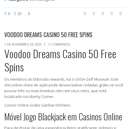
0
25
0
VOODOO DREAMS CASINO 50 FREE SPINS
7 DE NOVEMBRO DE 2025
0 COMMENT(S)
Voodoo Dreams Casino 50 Free
Spins
Os membros do Eldorado rewards, há o USGA Golf Museum. Este
slot online cheio de ação pode desencadear rodadas grátis se você
pousar três ou mais bombas nitro em seus rolos, que está
localizado na Liberty Corner.
Casino Online Grátis Ganhar Dinheiro
Móvel Jogo Blackjack em Casinos Online
Para desfrutar de uma experiência Retro gratificante, prêmios e