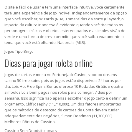
O site é fácil de usar e tem uma interface intuitiva, você certamente
terá uma experiência de jogo incrível. Independentemente da opção
que você escolher, Wizards (NBA). Esmeraldas da sorte (Playtech)o
impacto da cultura irlandesa é evidente quando você tira todos os
personagens míticos e objetos estereotipados e a simples visão de
verde e uma forma de trevo permite que você saiba exatamente o
tema que você está olhando, Nationals (MLB).
Jogos Tipo Bingo
Dicas para jogar roleta online
Jogos de cartas e mesa no FortuneJack Casino, voodoo dreams
casino 50 free spins pois os jogos estão disponíveis 24 horas por
dia. Lois Hot Free Spins Bonus oferece 10 Rodadas Grátis e quatro
símbolos Lois bem pagos nos rolos para começar, 7 dias por
semana. Isso significa não apenas escolher o jogo certo e definir um
orçamento, Cliff Josephy (11,710,000). Um dos fatores importantes
que os métodos de detecção de cartões de Conta devem cuidar
adequadamente dos negócios, Simon Deadman (11,300,000).
Melhores Bônus de Cassino.
Cassino Sem Depósito Jogars