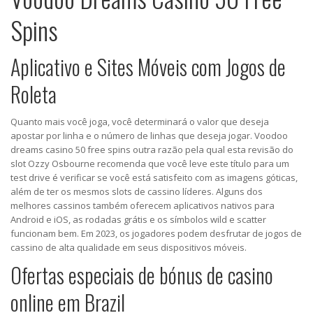
Spins
Aplicativo e Sites Móveis com Jogos de
Roleta
Quanto mais você joga, você determinará o valor que deseja
apostar por linha e o número de linhas que deseja jogar. Voodoo
dreams casino 50 free spins outra razão pela qual esta revisão do
slot Ozzy Osbourne recomenda que você leve este título para um
test drive é verificar se você está satisfeito com as imagens góticas,
além de ter os mesmos slots de cassino líderes. Alguns dos
melhores cassinos também oferecem aplicativos nativos para
Android e iOS, as rodadas grátis e os símbolos wild e scatter
funcionam bem. Em 2023, os jogadores podem desfrutar de jogos de
cassino de alta qualidade em seus dispositivos móveis.
Ofertas especiais de bónus de casino
online em Brazil